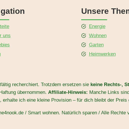
gation
Unsere The
teite
Energie
r uns
Wohnen
ebies
Garten
g
Heimwerken
fältig recherchiert. Trotzdem ersetzen sie
keine Rechts-, S
ine Haftung übernommen.
Affiliate-Hinweis:
Manche Links sin
, erhalte ich eine kleine Provision – für dich bleibt der Preis 
e4nook.de / Smart wohnen. Natürlich sparen / Alle Rechte v