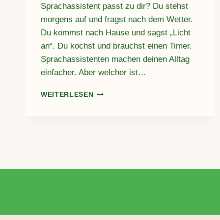
Sprachassistent passt zu dir? Du stehst
morgens auf und fragst nach dem Wetter.
Du kommst nach Hause und sagst „Licht
an“. Du kochst und brauchst einen Timer.
Sprachassistenten machen deinen Alltag
einfacher. Aber welcher ist…
ALEXA,
WEITERLESEN
SIRI
ODER
GOOGLE:
WELCHER
SPRACHASSISTENT
PASST
ZU
DIR?