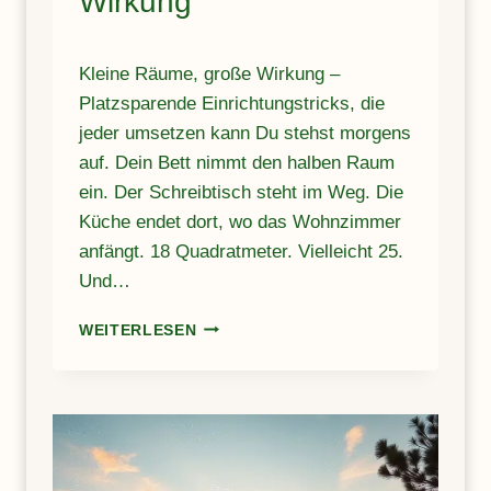
Wirkung
A
U
S
Kleine Räume, große Wirkung –
H
Platzsparende Einrichtungstricks, die
O
L
jeder umsetzen kann Du stehst morgens
Z
auf. Dein Bett nimmt den halben Raum
,
ein. Der Schreibtisch steht im Weg. Die
B
A
Küche endet dort, wo das Wohnzimmer
M
anfängt. 18 Quadratmeter. Vielleicht 25.
B
Und…
U
S
K
WEITERLESEN
&
L
R
E
A
I
T
N
T
E
A
R
N
Ä