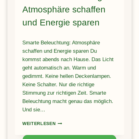
:
Atmosphäre schaffen
W
E
und Energie sparen
L
C
H
Smarte Beleuchtung: Atmosphäre
E
schaffen und Energie sparen Du
R
S
kommst abends nach Hause. Das Licht
P
geht automatisch an. Warm und
R
gedimmt. Keine hellen Deckenlampen.
A
C
Keine Schalter. Nur die richtige
H
Stimmung zur richtigen Zeit. Smarte
A
Beleuchtung macht genau das möglich.
S
Und sie…
S
I
S
S
WEITERLESEN
M
T
A
E