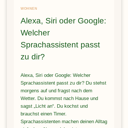
E
WOHNEN
N
–
Alexa, Siri oder Google:
S
T
Welcher
R
O
Sprachassistent passt
M
K
zu dir?
O
S
T
Alexa, Siri oder Google: Welcher
E
Sprachassistent passt zu dir? Du stehst
N
S
morgens auf und fragst nach dem
E
Wetter. Du kommst nach Hause und
N
sagst „Licht an“. Du kochst und
K
E
brauchst einen Timer.
N
Sprachassistenten machen deinen Alltag