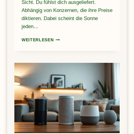
Sicht. Du fühlst dich ausgeliefert.
Abhängig von Konzernen, die ihre Preise
diktieren. Dabei scheint die Sonne
jeden…
S
WEITERLESEN
O
L
A
R
E
N
E
R
G
I
E
N
U
T
Z