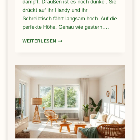
dampft. Draußen ist es noch dunkel. Sie
drückt auf ihr Handy und ihr
Schreibtisch fährt langsam hoch. Auf die
perfekte Höhe. Genau wie gestern….
S
WEITERLESEN
M
A
R
T
E
M
Ö
B
E
L
–
W
I
E
T