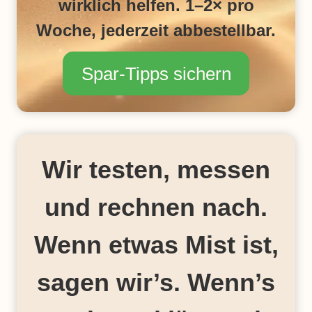
H
wirklich helfen. 1–2× pro
Ä
Woche, jederzeit abbestellbar.
R
E
S
Spar-Tipps sichern
C
H
A
F
F
E
Wir testen, messen
N
U
N
und rechnen nach.
D
E
N
Wenn etwas Mist ist,
E
R
sagen wir’s. Wenn’s
G
I
E