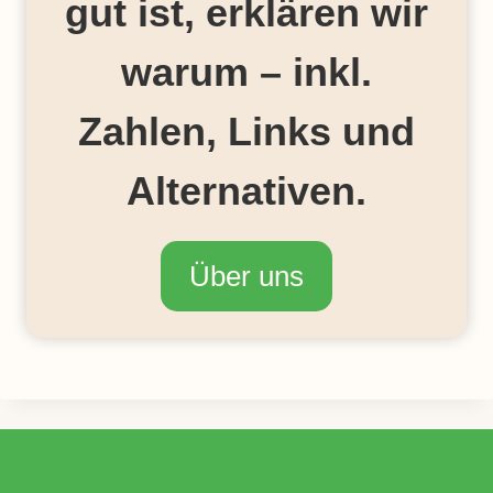
gut ist, erklären wir
S
P
warum – inkl.
A
R
E
Zahlen, Links und
N
Alternativen.
Über uns