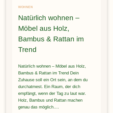
E
WOHNEN
C
H
Natürlich wohnen –
N
O
Möbel aus Holz,
L
O
Bambus & Rattan im
G
I
Trend
E
D
E
Natürlich wohnen – Möbel aus Holz,
I
Bambus & Rattan im Trend Dein
N
Z
Zuhause soll ein Ort sein, an dem du
U
durchatmest. Ein Raum, der dich
H
empfängt, wenn der Tag zu laut war.
A
U
Holz, Bambus und Rattan machen
S
genau das möglich….
E