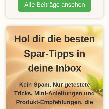
R
N
Alle Beiträge ansehen
T
T
E
P
B
A
E
S
L
S
E
T
Hol dir die besten
U
Z
C
U
H
D
Spar-Tipps in
T
I
U
R
N
?
deine Inbox
G
:
A
Kein Spam. Nur getestete
T
M
Tricks, Mini-Anleitungen und
O
S
Produkt-Empfehlungen, die
P