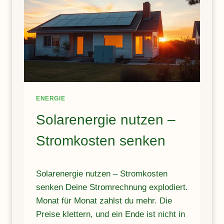
I
U
M
M
T
E
R
,
E
G
N
R
D
O
SS
E
ENERGIE
W
I
Solarenergie nutzen –
R
K
Stromkosten senken
U
N
G
Solarenergie nutzen – Stromkosten
senken Deine Stromrechnung explodiert.
Monat für Monat zahlst du mehr. Die
Preise klettern, und ein Ende ist nicht in