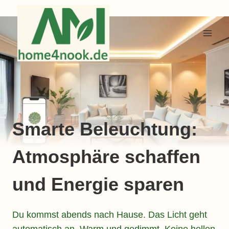
Zum
Inhalt
springen
Smarte Beleuchtung:
Atmosphäre schaffen
und Energie sparen
Du kommst abends nach Hause. Das Licht geht
automatisch an. Warm und gedimmt. Keine hellen